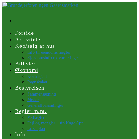
Skip
to
content
Forside
Aktiviteter
Køb/salg af hus
Info til ejendomsmægler
Ejendomsinfo og vurderinger
Billeder
Økonomi
Kontingent
Regnskaber
Bestyrelsen
Sammensætning
Møder
Generalforsamlinger
Regler m.m.
Vedtægter
Fejl og mangler – tip Køge App
Lokalplan
Info