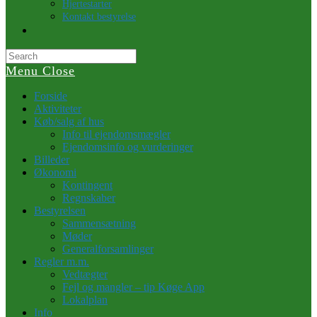
Hjertestarter
Kontakt bestyrelse
Toggle
website
search
Menu
Close
Forside
Aktiviteter
Køb/salg af hus
Info til ejendomsmægler
Ejendomsinfo og vurderinger
Billeder
Økonomi
Kontingent
Regnskaber
Bestyrelsen
Sammensætning
Møder
Generalforsamlinger
Regler m.m.
Vedtægter
Fejl og mangler – tip Køge App
Lokalplan
Info