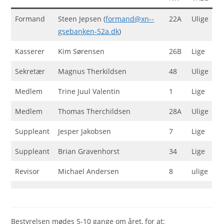
Formand
Steen Jepsen (
formand@xn--
22A
Ulige
gsebanken-52a.dk
)
Kasserer
Kim Sørensen
26B
Lige
Sekretær
Magnus Therkildsen
48
Ulige
Medlem
Trine Juul Valentin
1
Lige
Medlem
Thomas Therchildsen
28A
Ulige
Suppleant
Jesper Jakobsen
7
Lige
Suppleant
Brian Gravenhorst
34
Lige
Revisor
Michael Andersen
8
ulige
Bestyrelsen mødes 5-10 gange om året, for at: