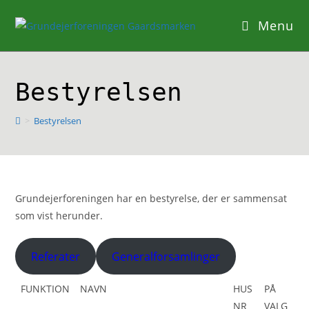
Skip
Menu
to
content
Bestyrelsen
>
Bestyrelsen
Grundejerforeningen har en bestyrelse, der er sammensat
som vist herunder.
Referater
Generalforsamlinger
FUNKTION
NAVN
HUS
PÅ
NR
VALG